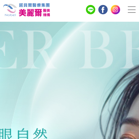
美麗爾診所｜鳳凰電波、眼周微
整大揭密，煥發青春活力，為您
打造全新風采！