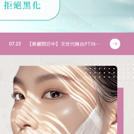
【美麗問診中】次世代機台PTING
07.23
0
冰挺超微波登場！優勢在哪裡？如
何雕塑臉部與體態線條？