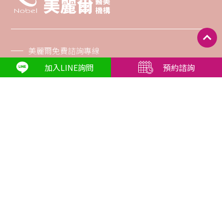
美麗爾免費諮詢專線
0800-588-888
加入LINE詢問
預約諮詢
南港美麗爾醫美
02-7709-7368
忠孝美麗爾診所
02-6636-3516
內湖美麗爾診所
02-7721-8787
美麗爾SPA美顏館
02-2752-8039
板橋美麗爾美學眼科診所