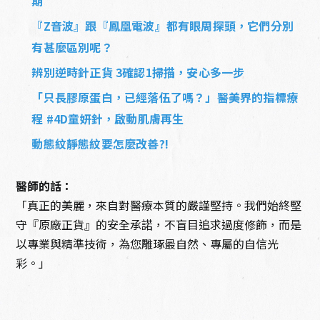
期
『Z音波』跟『鳳凰電波』都有眼周探頭，它們分別
有甚麼區別呢？
辨別逆時針正貨 3確認1掃描，安心多一步
「只長膠原蛋白，已經落伍了嗎？」醫美界的指標療
程 #4D童妍針，啟動肌膚再生
動態紋靜態紋要怎麼改善?!
醫師的話：
「真正的美麗，來自對醫療本質的嚴謹堅持。我們始終堅
守『原廠正貨』的安全承諾，不盲目追求過度修飾，而是
以專業與精準技術，為您雕琢最自然、專屬的自信光
彩。」