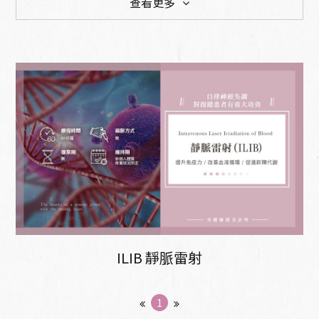
查看更多
預防醫學 延緩老化
雷射與肌膚管理
電音波拉提
整型手術
體態雕塑
微整型
ILIB 靜脈雷射
1