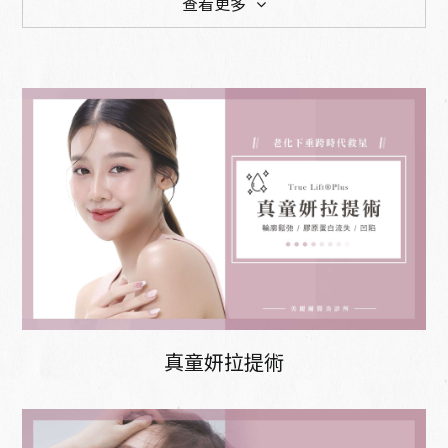
查看更多
預防醫學 延緩老化
雷射與肌膚管理
電音波拉提
整型手術
體態雕塑
微整型
真童妍拉提術