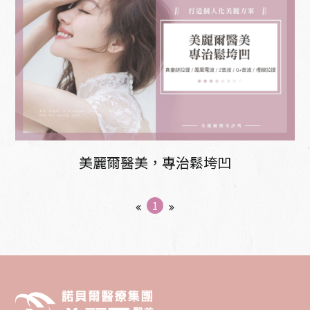
美麗爾醫美，專治鬆垮凹
1