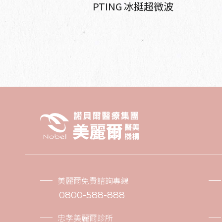
M22 彩衝光
波
PTING 冰挺超微波
Syndeo™ 海菲秀
黑鑽水飛梭
C6淨膚雷射
OxyGeneo 泡泡電波
DPC冰肌無痛雷射除
毛
杏仁酸
美麗爾免費諮詢專線
0800-588-888
忠孝美麗爾診所