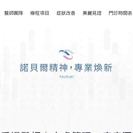
醫師團隊
療程項目
症狀改善
美麗見證
門診時間表
醫師簡介
雷射與肌膚管理
Rejuran 麗珠蘭
針劑注射
衛教專欄
電音波拉提
Picocare 皮秒雷射
FLX 鳳凰電波
美容護膚
教育訓練
微整型
Picosure 蜂巢皮秒
EMFACE 菲斯波
眼周微整
光電儀器
整型手術
COOLFASE 皇后電波
Discovery 探索皮秒
膠原蛋白 熊貓針
眼部整形手術
體態雕塑
體態雕塑
HYCOOX ​海庫斯 水光
SKINVIVE 聚光針
第二代瘦瘦筆
Linear Z音波
整形微整形
針
預防醫學 延緩老化
PROFHILO 逆時針
CMSlim 先舒立
Q+ 立線音波
美容點滴
抗衰老保養
M22 彩衝光
UTIMS 彩蝶/戰斧音波
VIVABELLA 薇貝拉 魔
PTING 冰挺超微波
PLT 生長因子
Syndeo™ 海菲秀
法針