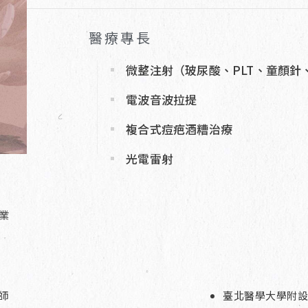
醫療專長
微整注射（玻尿酸、PLT、童顏針
電波音波拉提
複合式痘疤酒糟治療
光電雷射
業
師
臺北醫學大學附設