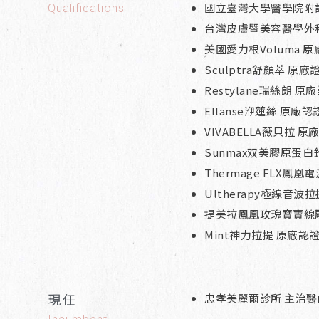
國立臺灣大學醫學院附
Qualifications
台灣皮膚暨美容醫學外
美國愛力根Voluma 
Sculptra舒顏萃 原廠
Restylane瑞絲朗 
Ellanse洢蓮絲 原廠
VIVABELLA薇貝拉 
Sunmax双美膠原蛋白
Thermage FLX鳳
Ultherapy極線音波
提美拉鳳凰玫瑰寶寶線
Mint神力拉提 原廠認
現任
忠孝美麗爾診所 主治醫