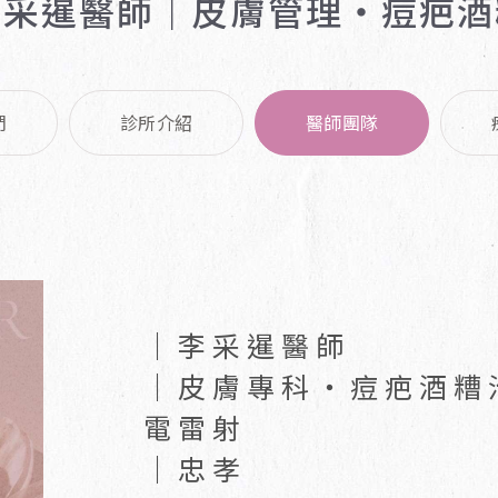
李采暹醫師｜皮膚管理・痘疤酒
PRP高濃度血小板血漿
VANQUSIH 隔空減脂
Sculptra舒顏萃 童妍
黑鑽水飛梭
UTIMS 彩蝶 / 戰斧音
ILIB 靜脈雷射
針
C6淨膚雷射
波
Ellanse 洢蓮絲 少女針
們
診所介紹
醫師團隊
Belkyra 倍克脂 消脂針
OxyGeneo 泡泡電波
真童妍拉提術
DPC冰肌無痛雷射除毛
客製化全身雕塑
肉毒桿菌
杏仁酸
玻尿酸
埋線拉提
｜李采暹醫師
｜皮膚專科・痘疤酒糟
電雷射
｜忠孝