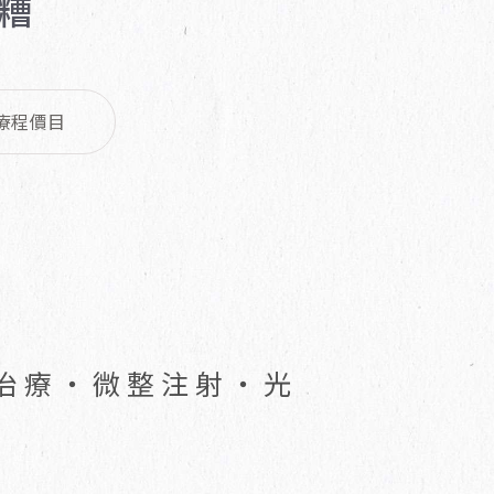
糟
療程價目
治療・微整注射・光