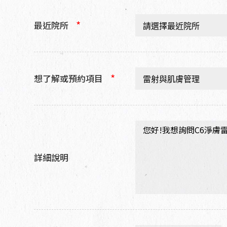
i
w
*
最近院所
a
n
+
8
*
想了解或預約項目
8
6
詳細說明