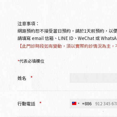
注意事項：
網路預約恕不接受當日預約，請於1天前預約，以
請填寫 email 信箱、LINE ID、WeChat 
【此門診時段如有變動，須以實際約診情況為主，
代表必填欄位
*
*
姓名
*
+886
行動電話
T
a