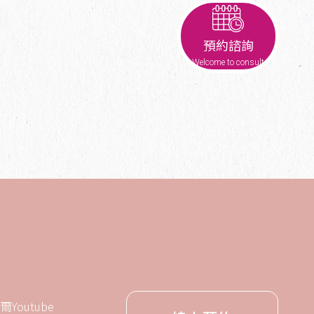
預約諮詢
Welcome to consult
爾Youtube