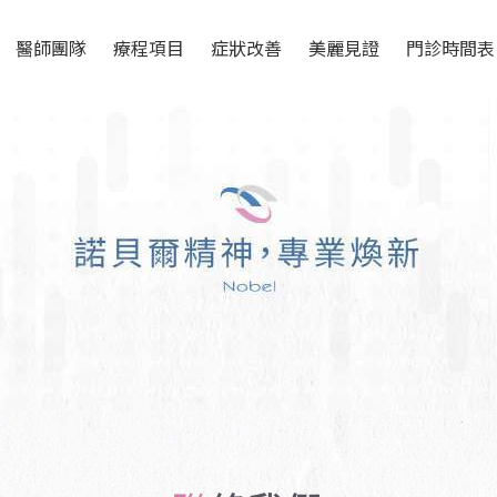
醫師團隊
療程項目
症狀改善
美麗見證
門診時間表
醫師簡介
雷射與肌膚管理
Rejuran 麗珠蘭
針劑注射
衛教專欄
電音波拉提
Picocare 皮秒雷射
FLX 鳳凰電波
美容護膚
教育訓練
微整型
Picosure 蜂巢皮秒
EMFACE 菲斯波
眼周微整
光電儀器
整型手術
COOLFASE 皇后電波
Discovery 探索皮秒
膠原蛋白 熊貓針
眼部整形手術
體態雕塑
體態雕塑
HYCOOX ​海庫斯 水光
SKINVIVE 聚光針
第二代瘦瘦筆
Linear Z音波
整形微整形
針
預防醫學 延緩老化
PROFHILO 逆時針
CMSlim 先舒立
Q+ 立線音波
美容點滴
抗衰老保養
M22 彩衝光
UTIMS 彩蝶/戰斧音波
VIVABELLA 薇貝拉 魔
PTING 冰挺超微波
PLT 生長因子
Syndeo™ 海菲秀
法針