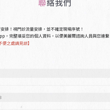
聯絡我們
PRP高濃度血小板血漿
VANQUSIH 隔空減脂
Sculptra舒顏萃 童妍
黑鑽水飛梭
UTIMS 彩蝶 / 戰斧音
ILIB 靜脈雷射
針
C6淨膚雷射
波
Ellanse 洢蓮絲 少女針
便安排！視門診流量安排，並不確定現場序號！
Belkyra 倍克脂 消脂針
OxyGeneo 泡泡電波
真童妍拉提術
或 WhatsApp，完整填妥您的個人資料，以便美麗爾諮詢人員與您連
DPC冰肌無痛雷射除毛
客製化全身雕塑
不便之處請見諒】
肉毒桿菌
杏仁酸
玻尿酸
埋線拉提