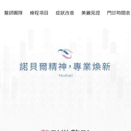
醫師團隊
療程項目
症狀改善
美麗見證
門診時間表
醫師簡介
雷射與肌膚管理
Rejuran 麗珠蘭
針劑注射
衛教專欄
電音波拉提
Picocare 皮秒雷射
FLX 鳳凰電波
美容護膚
教育訓練
微整型
Picosure 蜂巢皮秒
EMFACE 菲斯波
眼周微整
光電儀器
整型手術
COOLFASE 皇后電波
Discovery 探索皮秒
膠原蛋白 熊貓針
眼部整形手術
體態雕塑
體態雕塑
HYCOOX ​海庫斯 水光
SKINVIVE 聚光針
第二代瘦瘦筆
Linear Z音波
整形微整形
針
預防醫學 延緩老化
PROFHILO 逆時針
CMSlim 先舒立
Q+ 立線音波
美容點滴
抗衰老保養
M22 彩衝光
UTIMS 彩蝶/戰斧音波
VIVABELLA 薇貝拉 魔
PTING 冰挺超微波
PLT 生長因子
Syndeo™ 海菲秀
法針