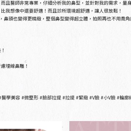
，而且醫師非常專業，仔細分析我的鼻型，並針對我的需求，量
，比我想像中還要舒適！而且診所環境超舒適，讓人很放鬆！
挺了，鼻頭也變得更精緻，整個鼻型變得超立體，拍照再也不用喬角
美！
考慮埋線鼻雕！
醫學美容 #微整形 #臉部拉提 #拉提 #緊緻 #V臉 #小V臉 #輪廓