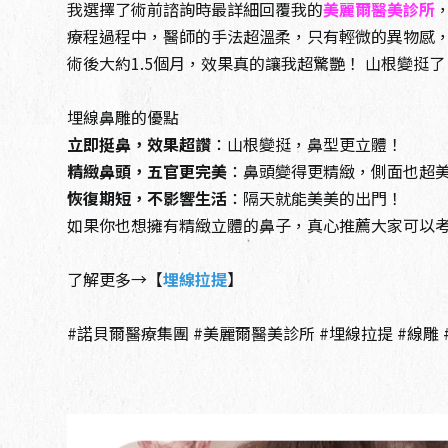
我選擇了術前諮詢時最詳細回覆我的
美麗爾醫美診所
療程過程中，醫師的手法超溫柔，只有輕微的異物感
術後大約1.5個月，效果真的讓我超驚艷！ 山根變
埋線鼻雕的優點
立即挺鼻，效果超讚
：山根變挺，鼻型更立體！
精緻鼻頭，五官更完美
：鼻頭變得更精緻，側面也超
恢復期短，不影響生活
：隔天就能美美的出門！
如果你也想擁有精緻立體的鼻子，真心推薦大家可以
了解更多→【
埋線拉提
】
#諾貝爾醫療集團 #美麗爾醫美診所 #埋線拉提 #線雕 #