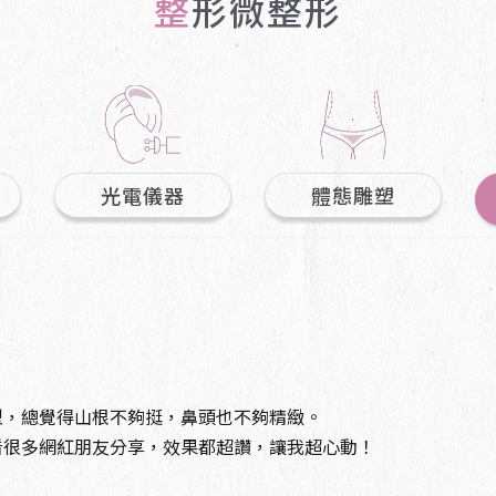
整形微整形
PRP高濃度血小板血漿
VANQUSIH 隔空減脂
Sculptra舒顏萃 童妍
黑鑽水飛梭
UTIMS 彩蝶 / 戰斧音
ILIB 靜脈雷射
針
C6淨膚雷射
波
Ellanse 洢蓮絲 少女針
Belkyra 倍克脂 消脂針
OxyGeneo 泡泡電波
真童妍拉提術
DPC冰肌無痛雷射除毛
客製化全身雕塑
光電儀器
體態雕塑
肉毒桿菌
杏仁酸
玻尿酸
埋線拉提
型，總覺得山根不夠挺，鼻頭也不夠精緻。
看很多網紅朋友分享，效果都超讚，讓我超心動！