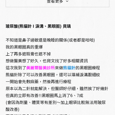
查看更多
玻尿酸(熊貓針 I 淚溝、黑眼圈) 貝瑀
不知道是鼻子過敏還是晚睡的關係(或者都是哈哈)
美容護膚
針劑注射
我的黑眼圈真的重爆
上了再多遮瑕膏也遮不掉
想做醫美想了好久，也爬文找了好多相關資訊
這次我到了
美麗爾醫美診所
來做
熊貓針
的黑眼圈療程
熊貓針除了可以改善黑眼圈，還可以填補淚溝跟細紋
一開始會先敷麻藥，然後再進行療程
光電儀器
體態雕塑
原本以為二針就能解決，但醫師好仔細，雖然挨了好幾針
但真的立即有改善!!黑眼圈馬上消了6、7成
(會因為劑量、體質等有差別〜加上眼袋比較無法用玻尿
酸改善)