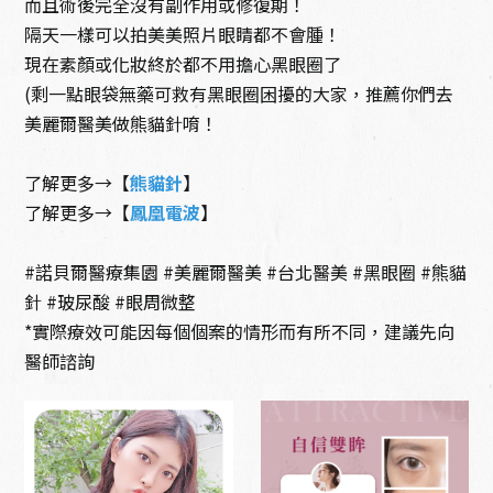
而且術後完全沒有副作用或修復期！
隔天一樣可以拍美美照片眼睛都不會腫！
現在素顏或化妝終於都不用擔心黑眼圈了
整形微整形
抗衰老保養
(剩一點眼袋無藥可救有黑眼圈困擾的大家，推薦你們去
美麗爾醫美做熊貓針唷！
了解更多→【
熊貓針
】
了解更多→【
鳳凰電波
】
#諾貝爾醫療集園 #美麗爾醫美 #台北醫美 #黑眼圈 #熊貓
針 #玻尿酸 #眼周微整
*實際療效可能因每個個案的情形而有所不同，建議先向
醫師諮詢