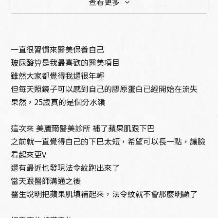
查看更多
一直很習慣來醫美保養自己
玻尿酸算是我最喜歡的醫美項目
雖然大家都覺得我還很年輕
美容護膚
針劑注射
但每天照鏡子可以感到自己的膠原蛋白已經開始在流失
果然，25歲真的是個分水嶺
這次來 美麗爾醫美診所 補了蘋果肌跟下巴
之前就一直覺得自己的下巴太短，希望可以長一點，讓臉
看起來更V
光電儀器
體態雕塑
還有最近也發現法令紋跑出來了
當天跟醫師溝通之後
醫生說明把蘋果肌填補起來，法令紋就不會那麼明顯了