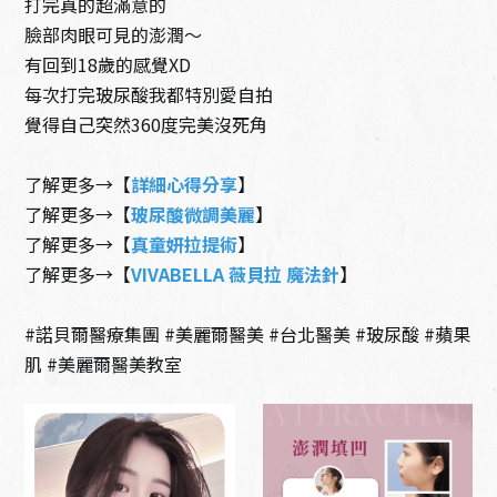
打完真的超滿意的
臉部肉眼可見的澎潤～
有回到18歲的感覺XD
整形微整形
抗衰老保養
每次打完玻尿酸我都特別愛自拍
覺得自己突然360度完美沒死角
了解更多→【
詳細心得分享
】
了解更多→【
玻尿酸微調美麗
】
了解更多→【
真童妍拉提術
】
了解更多→【
VIVABELLA 薇貝拉 魔法針
】
#諾貝爾醫療集團 #美麗爾醫美 #台北醫美 #玻尿酸 #蘋果
肌 #美麗爾醫美教室