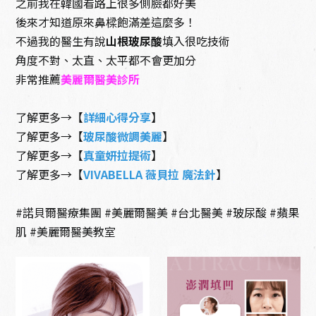
之前我在韓國看路上很多側臉都好美
後來才知道原來鼻樑飽滿差這麼多！
不過我的醫生有說
整形微整形
山根玻尿酸
填入很吃技術
抗衰老保養
角度不對、太直、太平都不會更加分
非常推薦
美麗爾醫美診所
了解更多→【
詳細心得分享
】
了解更多→【
玻尿酸微調美麗
】
了解更多→【
真童妍拉提術
】
了解更多→【
VIVABELLA 薇貝拉 魔法針
】
#諾貝爾醫療集團 #美麗爾醫美 #台北醫美 #玻尿酸 #蘋果
肌 #美麗爾醫美教室