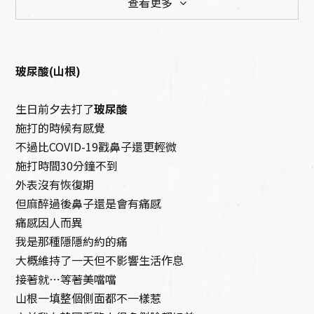
查看更多
玻尿酸(山根)
生日前夕去打了
玻尿酸
美容護膚
針劑注射
施打的時候有感覺
不過比COVID-19戳鼻子還更輕微
施打時間30分鐘不到
外表沒有恢復期
但麻醉過後鼻子還是會有痛感
痛感因人而異
光電儀器
體態雕塑
我是那種隱隱約約的痛
大概維持了一天但不影響生活作息
接著就⋯等著美噹噹
山根一填整個側面都不一樣惹