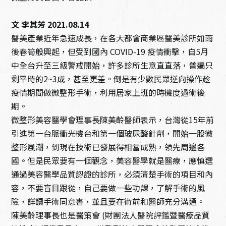
文 李其芳
2021.08.14
醫美產業近年急速成長，在各大都會商業區醫美診所如雨
後春筍般興起，但受到國內 COVID-19 疫情衝擊，自5月
中全台升至三級警戒開始，許多診所生意直直落，普遍只
剩平時的2~3成，甚至更差。倒是有少數民眾逆向操作趁
疫情期間做微整形手術，利用居家上班的時機度過術後
期。
微整形美容醫學會理事長陳美齡醫師表示，台灣從15年前
引進第一台脈衝光機台和第一個玻尿酸針劑，開始一股微
整形風潮，到現在技術已發展得相當成熟，領先周邊各
國。但是民眾要有一個觀念，美容醫學就是醫療，應慎選
通過美容醫學品質認證的診所，必須清楚手術的項目和內
容，不要盲目跟從，自己要做一些功課，了解手術的風
險，詳讀手術同意書，並且要在術前和醫師充分溝通。
陳美齡理事長也是醫策會 (財團法人醫院評鑑暨醫療品質