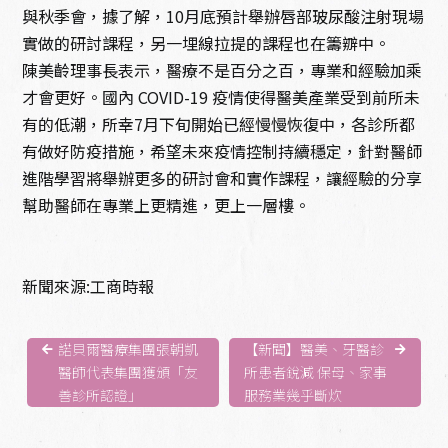
與秋季會，據了解，10月底預計舉辦唇部玻尿酸注射現場
實做的研討課程，另一埋線拉提的課程也在籌辧中。
陳美齡理事長表示，醫療不是百分之百，專業和經驗加乘
才會更好。國內 COVID-19 疫情使得醫美產業受到前所未
有的低潮，所幸7月下旬開始已經慢慢恢復中，各診所都
有做好防疫措施，希望未來疫情控制持續穩定，針對醫師
進階學習將舉辦更多的研討會和實作課程，讓經驗的分享
幫助醫師在專業上更精進，更上一層樓。
新聞來源:
工商時報
諾貝爾醫療集團張朝凱
【新聞】醫美、牙醫診
醫師代表集團獲頒「友
所患者銳減 保母、家事
善診所認證」
服務業幾乎斷炊