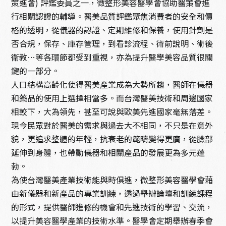
策進會) 評鑑委員之一，微整形美容醫學會協助醫策會進
行相關認證的輔導。醫美品質評鑑聚焦消費者的安全和價
格的透明，從儀器的認證、定期維修和保養，使用針劑是
否合規，保存、庫存管理，到看診流程、術前說明、術後
衛教…等各環節都受到重視，亦為提升醫學美容品質很關
鍵的一部分。
人口結構高齡化使得醫美產業成為大勢所趨，醫師在儀器
和藥品的使用上選擇相當多。而台灣醫美技術和周邊國家
相較下，大為領先，甚至可說與歐美先進國家毫無落差。
現今民眾對於醫美的需求與過去大不相同，不只是在意外
貌，更追求整體的年輕，抗衰老的範疇變得更廣，從臉部
延伸到身體，也帶動儀器和相關產品的發展更為多元蓬
勃。
為使台灣醫美產業技術能與時俱進，微整形美容醫學會藉
由新儀器和新產品的專業訓練，透過舉辦論壇和訓練課程
的形式，提供醫師進修的機會和先進技術的學習、交流，
以提升美容醫學產業的技術水準。醫學會定期舉辦春季會