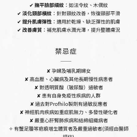
✔
撫平臉部細紋
：如法令紋、木偶紋
✔
淡化頸部橫紋
：針對頸紋改善，恢復頸部平滑
✔
提升肌膚彈性
：適用於乾燥、缺乏彈性的肌膚
✔
改善膚質
：補充肌膚水潤光澤，提升整體膚況
禁忌症
✘ 孕婦及哺乳期婦女
✘ 高血壓、心臟病及其他長期慢性病患者
✘ 對透明質酸（玻尿酸）過敏者
✘ 患有自身免疫性疾病的人群
✘ 過去對Profhilo製劑有過敏反應者
✘ 神經肌肉疾病如重症肌無力、多發性硬化者
✘ 嚴重心肝腎肺疾病和結締組織病者
✧ 有蟹足腫等疤痕增生體質者及嚴重過敏者(須經由醫師
評估)