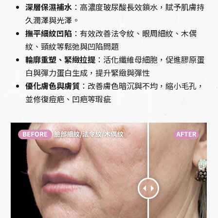
深層保濕補水
：高濃度玻尿酸長效鎖水，賦予肌膚持
久潤澤與光澤。
撫平細紋凹陷
：有效改善法令紋、眼周細紋、木偶
紋、頸紋等鬆弛與凹陷問題
輪廓重塑、緊緻拉提
：活化纖維母細胞，促進膠原蛋
白與彈力蛋白生成，提升緊緻與彈性
優化膚色與膚質
：改善膚色暗沉與不均，縮小毛孔，
並修復痘疤、凹疤等瑕疵