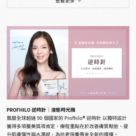
查看更多
預防醫學 延緩老化
雷射與肌膚管理
電音波拉提
整型手術
體態雕塑
微整型
PROFHILO 逆時針｜液態時光機
風靡全球超過 90 個國家的 Profhilo® 逆時針 以獨特設計
獲得多項醫美獎項肯定，療程重點在於改善膚質鬆弛、提
升肌膚彈性與水潤感，為抗老保養帶來全新的選擇。