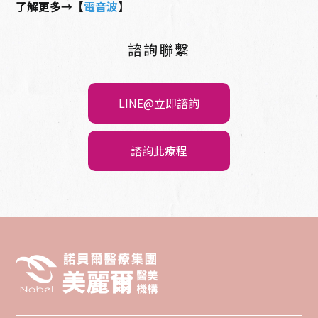
了解更多→【
電音波
】
諮詢聯繫
LINE@立即諮詢
諮詢此療程