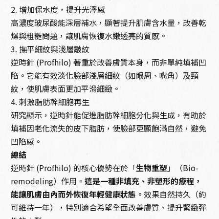
2. 增加保水度，提升光澤感
高濃度玻尿酸能深層補水，顯著提升肌膚含水量，改善乾
燥與粗糙問題，讓肌膚恢復水嫩透亮的質感。
3. 撫平細紋與淺層皺紋
逆時針 (Profhilo) 著重於改善膚質本身，而非單純填補凹
陷。它能有效淡化臉部淺層細紋（如眼周、嘴角）及頸
紋，使肌膚表面更加平滑細緻。
4. 刺激脂肪幹細胞再生
研究顯示，逆時針能促進脂肪幹細胞分化與生成，有助於
填補因老化流失的皮下脂肪，使臉部更顯飽滿自然，避免
凹陷感。
總結
逆時針 (Profhilo) 的核心優勢在於「
生物重塑
」（Bio-
remodeling）作用。
這是一種非填充、非塑形的療程，
能讓肌膚由內而外恢復年輕健康狀態。
效果自然持久（約
可維持一年），特別適合希望全面改善膚質、提升緊緻彈