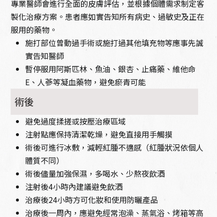
專業醫師會進行全面的皮膚評估，並根據個體需求制定客
製化治療方案。患者應如實告知所有病史、過敏史及正在
服用的藥物。
施打部位曾動過手術或施打過其他填充物等應事先誠
實告知醫師
暫停服用阿斯匹林、魚油、銀杏、止痛藥、維他命
E、人蔘等凝血藥物，避免瘀青可能
術後
避免過度揉搓或按壓治療區域
注射點應保持清潔乾燥，避免直接用手觸摸
術後可進行冰敷，減輕紅腫不適感（紅腫狀況依個人
體質不同）
術後儘量加強保濕，多喝水、少熬夜飲酒
注射後4小時內建議避免飲酒
治療後24小時方可化妝和使用防曬產品
治療後一周內，應避免經常泡澡、蒸氣浴、烤箱等高