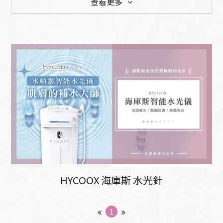
查看更多
預防醫學 延緩老化
雷射與肌膚管理
電音波拉提
整型手術
體態雕塑
微整型
HYCOOX ​海庫斯 水光針
1